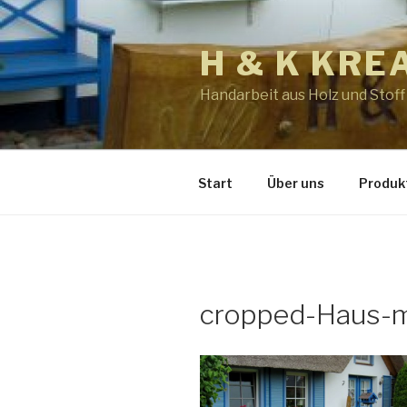
Zum
Inhalt
H & K KRE
springen
Handarbeit aus Holz und Stoff
Start
Über uns
Produk
cropped-Haus-mi