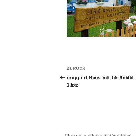
Beitragsnavigation
Vorheriger
ZURÜCK
Beitrag
cropped-Haus-mit-hk-Schild-
1.jpg
Stolz präsentiert von WordPress