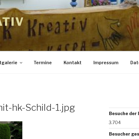
ATIV
tgalerie
Termine
Kontakt
Impressum
Dat
t-hk-Schild-1.jpg
Besuche der 
3.704
Besucher ge