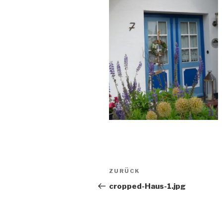
Beitragsnavigation
Vorheriger
ZURÜCK
Beitrag
cropped-Haus-1.jpg