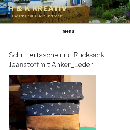
Zum
H & K KREATIV
Inhalt
Handarbeit aus Holz und Stoff
springen
Menü
Schultertasche und Rucksack
Jeanstoffmit Anker_Leder