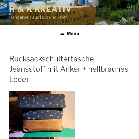
Zum
H & K KREATIV
Inhalt
Handarbeit aus Holz und Stoff
springen
Menü
Rucksackschultertasche
Jeansstoff mit Anker + hellbraunes
Leder