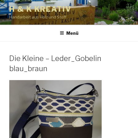
Zum
H & K KREATIV
Inhalt
Handarbeit aus Holz und Stoff
springen
Menü
Die Kleine – Leder_Gobelin
blau_braun